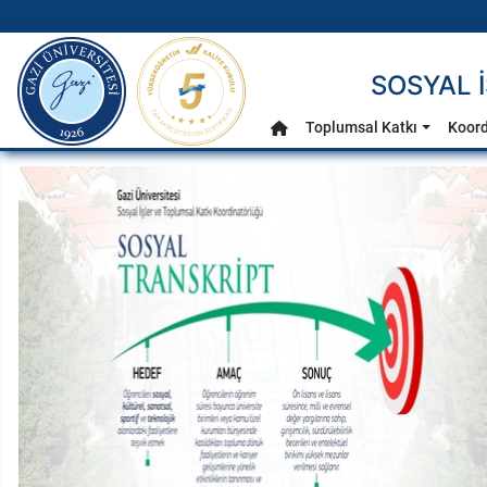
gazi.edu.tr
SOSYAL 
Ana Menü
Toplumsal Katkı
Koord
Anasayfa
Önceki