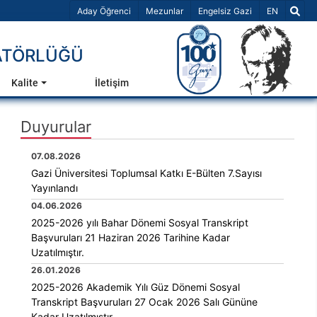
Dil Seçiniz 
Aday Öğrenci
Mezunlar
Engelsiz Gazi
EN
NATÖRLÜĞÜ
Kalite
İletişim
Duyurular
07.08.2026
Gazi Üniversitesi Toplumsal Katkı E-Bülten 7.Sayısı
Yayınlandı
04.06.2026
2025-2026 yılı Bahar Dönemi Sosyal Transkript
Başvuruları 21 Haziran 2026 Tarihine Kadar
Uzatılmıştır.
26.01.2026
2025-2026 Akademik Yılı Güz Dönemi Sosyal
Transkript Başvuruları 27 Ocak 2026 Salı Gününe
Kadar Uzatılmıştır