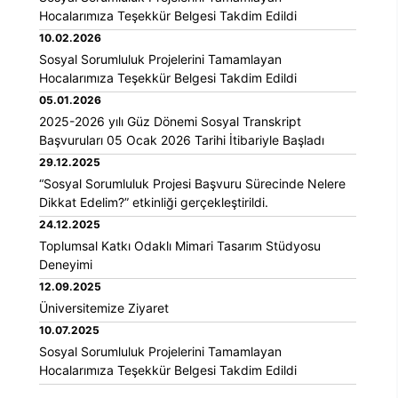
Hocalarımıza Teşekkür Belgesi Takdim Edildi
10.02.2026
25 Haziran 2025 |
10 Haziran 2025 |
09:
Sosyal Sorumluluk Projelerini Tamamlayan
09:00
Hocalarımıza Teşekkür Belgesi Takdim Edildi
05.01.2026
2025-2026 yılı Güz Dönemi Sosyal Transkript
Başvuruları 05 Ocak 2026 Tarihi İtibariyle Başladı
29.12.2025
“Sosyal Sorumluluk Projesi Başvuru Sürecinde Nelere
Dikkat Edelim?” etkinliği gerçekleştirildi.
24.12.2025
Toplumsal Katkı Odaklı Mimari Tasarım Stüdyosu
Deneyimi
12.09.2025
Üniversitemize Ziyaret
10.07.2025
Sosyal Sorumluluk Projelerini Tamamlayan
Hocalarımıza Teşekkür Belgesi Takdim Edildi