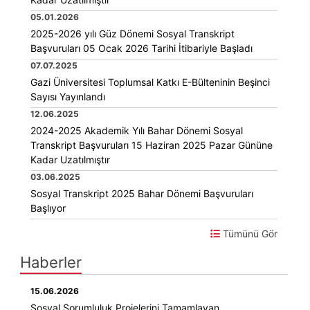
05.01.2026
2025-2026 yılı Güz Dönemi Sosyal Transkript
Başvuruları 05 Ocak 2026 Tarihi İtibariyle Başladı
07.07.2025
Gazi Üniversitesi Toplumsal Katkı E-Bülteninin Beşinci
Sayısı Yayınlandı
12.06.2025
2024-2025 Akademik Yılı Bahar Dönemi Sosyal
Transkript Başvuruları 15 Haziran 2025 Pazar Gününe
Kadar Uzatılmıştır
03.06.2025
KÜTÜPHANE
KALİTE
SÜRDÜRÜLEBİLİR
SAYILARLA
Sosyal Transkript 2025 Bahar Dönemi Başvuruları
KOMİSYONU
KALKINMA
GAZİ
Başlıyor
Tümünü Gör
Haberler
15.06.2026
Sosyal Sorumluluk Projelerini Tamamlayan